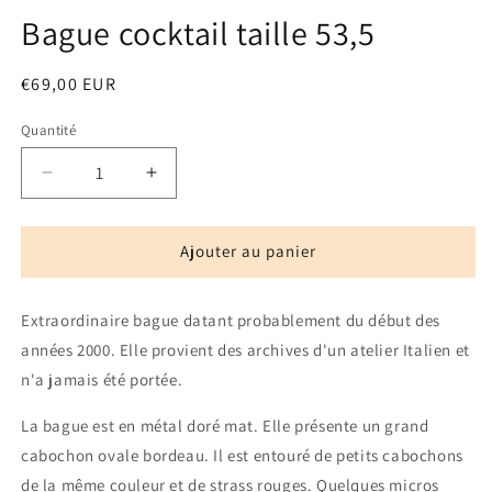
Bague cocktail taille 53,5
Prix
€69,00 EUR
habituel
Quantité
Quantité
Réduire
Augmenter
la
la
quantité
quantité
de
de
Ajouter au panier
Bague
Bague
cocktail
cocktail
Extraordinaire bague datant probablement du début des
taille
taille
53,5
53,5
années 2000. Elle provient des archives d'un atelier Italien et
n'a jamais été portée.
La bague est en métal doré mat. Elle présente un grand
cabochon ovale bordeau. Il est entouré de petits cabochons
de la même couleur et de strass rouges. Quelques micros