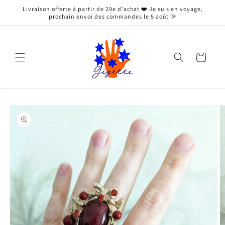
et
Livraison offerte à partir de 29e d'achat ❤️ Je suis en voyage,
passer
prochain envoi des commandes le 5 août 🌞
au
contenu
Panier
Passer aux
informations
produits