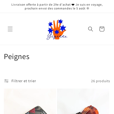
et
Livraison offerte à partir de 29e d'achat ❤️ Je suis en voyage,
passer
prochain envoi des commandes le 5 août 🌞
au
contenu
Panier
C
Peignes
o
l
Filtrer et trier
26 produits
l
e
c