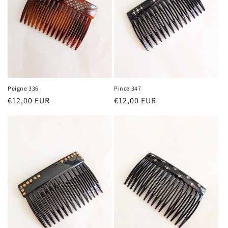
Peigne 336
Pince 347
Prix
€12,00 EUR
Prix
€12,00 EUR
habituel
habituel