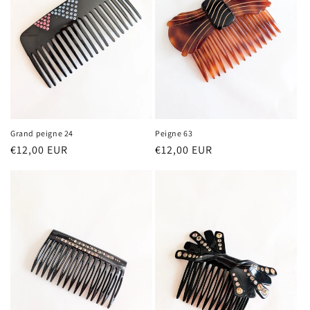
t
i
o
n
:
Grand peigne 24
Peigne 63
Prix
€12,00 EUR
Prix
€12,00 EUR
habituel
habituel