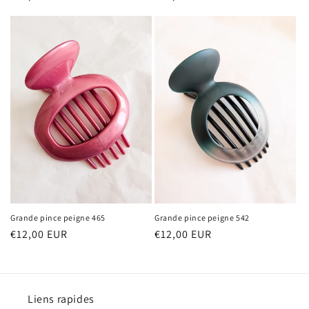
habituel
habituel
Grande pince peigne 465
Grande pince peigne 542
Prix
€12,00 EUR
Prix
€12,00 EUR
habituel
habituel
Liens rapides