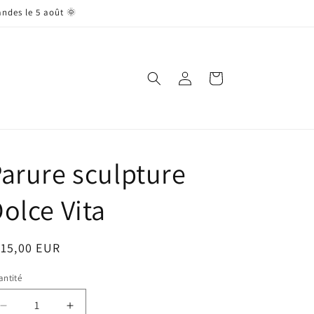
andes le 5 août 🌞
Connexion
Panier
arure sculpture
olce Vita
ix
115,00 EUR
bituel
ntité
antité
Réduire
Augmenter