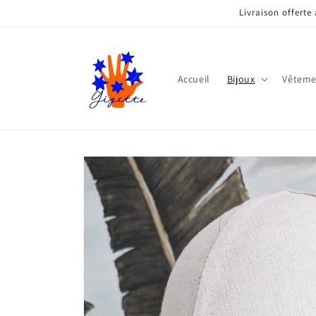
et
Livraison offerte
passer
au
contenu
Accueil
Bijoux
Vêteme
Passer aux
informations
produits