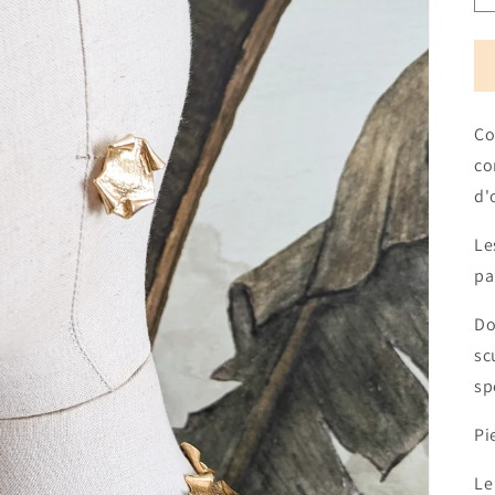
Co
co
d'
Le
pa
Do
sc
sp
Pi
Le