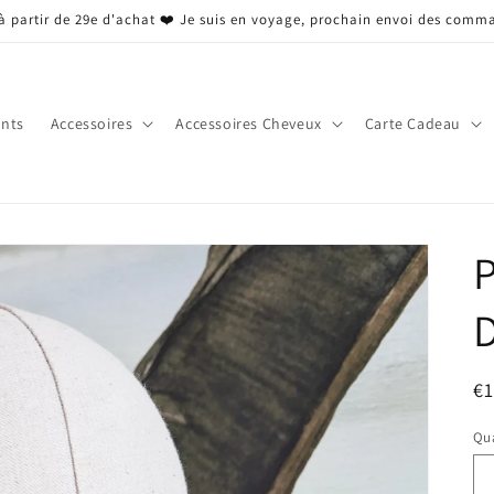
 à partir de 29e d'achat ❤️ Je suis en voyage, prochain envoi des comm
nts
Accessoires
Accessoires Cheveux
Carte Cadeau
P
D
Pr
€
ha
Qua
Qu