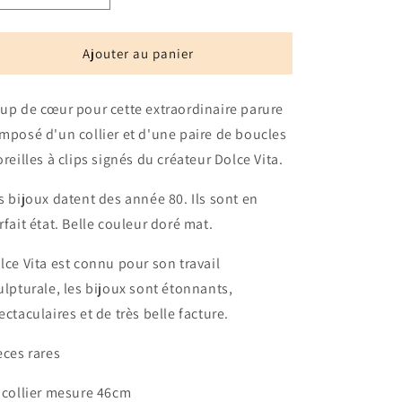
la
la
quantité
quantité
de
de
Ajouter au panier
Parure
Parure
sculpture
sculpture
up de cœur pour cette extraordinaire parure
Dolce
Dolce
Vita
Vita
mposé d'un collier et d'une paire de boucles
oreilles à clips signés du créateur Dolce Vita.
s bijoux datent des année 80. Ils sont en
rfait état. Belle couleur doré mat.
lce Vita est connu pour son travail
ulpturale, les bijoux sont étonnants,
ectaculaires et de très belle facture.
eces rares
 collier mesure 46cm